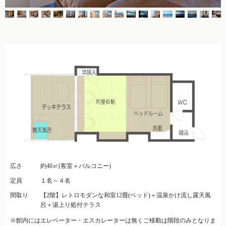
広さ
約40㎡(客室＋バルコニー)
定員
１名～４名
間取り
【2階】レトロモダンな和室12畳(ベッド)＋温泉かけ流し露天風
呂＋湯上り処付テラス
※館内にはエレベーター・エスカレーターは無くご移動は階段のみとなりま