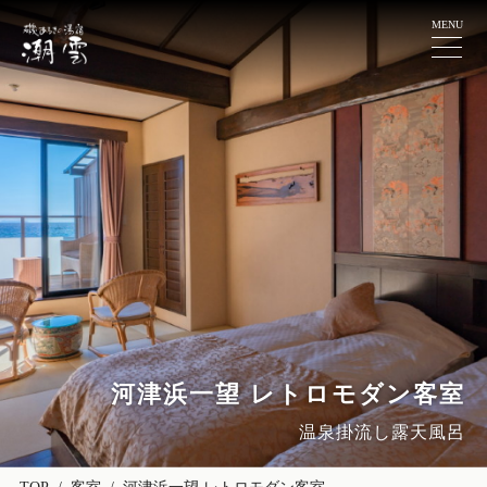
河津浜一望 レトロモダン客室
温泉掛流し露天風呂