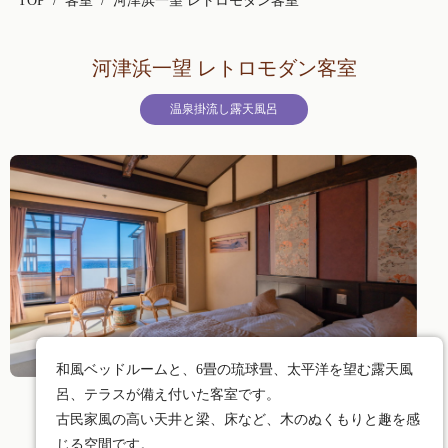
TOP
客室
河津浜一望 レトロモダン客室
河津浜一望 レトロモダン客室
温泉掛流し露天風呂
和風ベッドルームと、6畳の琉球畳、太平洋を望む露天風
呂、テラスが備え付いた客室です。
古民家風の高い天井と梁、床など、木のぬくもりと趣を感
じる空間です。